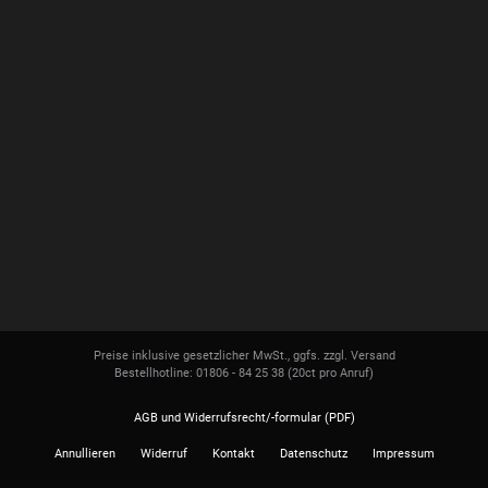
Preise inklusive gesetzlicher MwSt., ggfs. zzgl. Versand
Bestellhotline: 01806 - 84 25 38
(20ct pro Anruf)
AGB und Widerrufsrecht/-formular (PDF)
Annullieren
Widerruf
Kontakt
Datenschutz
Impressum