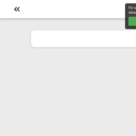
Für 
Abla