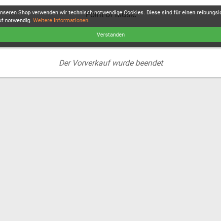
unseren Shop verwenden wir technisch notwendige Cookies. Diese sind für einen reibungs
Point of Music
uf notwendig.
Weitere Informationen
.
Verstanden
Der Vorverkauf wurde beendet