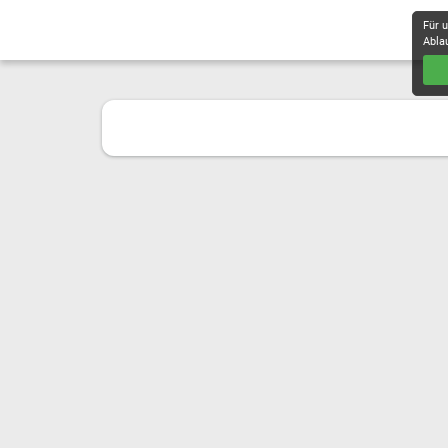
Für 
Abla