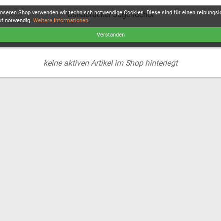
unseren Shop verwenden wir technisch notwendige Cookies. Diese sind für einen reibungs
Osnabrücker Jugendchor
uf notwendig.
Weitere Informationen
.
Verstanden
keine aktiven Artikel im Shop hinterlegt