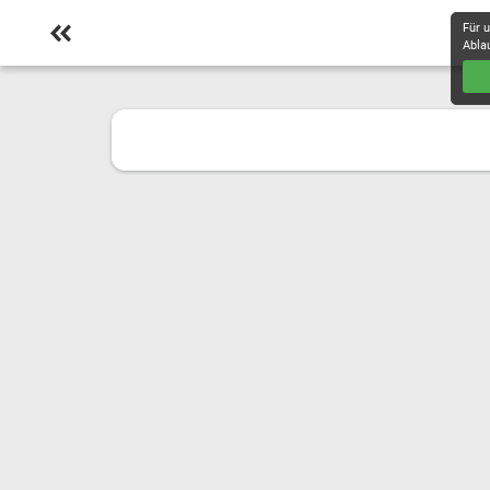
Für 
Abla