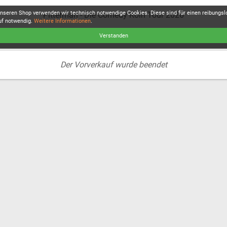
unseren Shop verwenden wir technisch notwendige Cookies. Diese sind für einen reibungs
Pitterman - Die Comedy Köln Tour 2026
uf notwendig.
Weitere Informationen
.
Verstanden
Der Vorverkauf wurde beendet