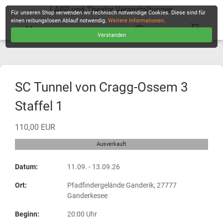
LARP und Theater Veranstaltungen
Für unseren Shop verwenden wir technisch notwendige Cookies. Diese sind für
einen reibungslosen Ablauf notwendig.
Weitere Informationen
.
Verstanden
KASSE
SC Tunnel von Cragg-Ossem 3
Staffel 1
110,00 EUR
Ausverkauft
Datum:
11.09. - 13.09.26
Ort:
Pfadfindergelände Ganderik, 27777
Ganderkesee
Beginn:
20:00 Uhr