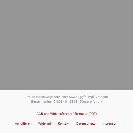
Preise inklusive gesetzlicher MwSt., ggfs. zzgl. Versand
Bestellhotline: 01806 - 84 25 38
(20ct pro Anruf)
AGB und Widerrufsrecht/-formular (PDF)
Annullieren
Widerruf
Kontakt
Datenschutz
Impressum