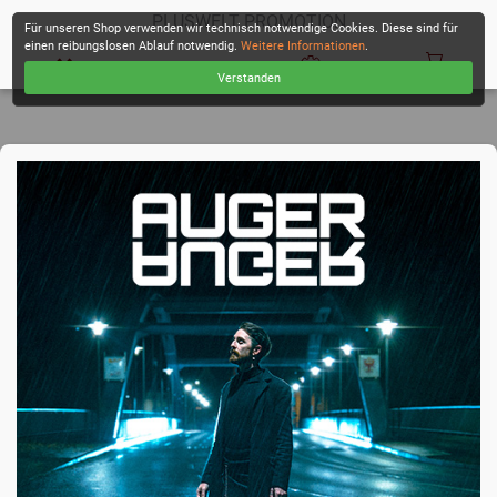
PLUSWELT PROMOTION
Für unseren Shop verwenden wir technisch notwendige Cookies. Diese sind für
einen reibungslosen Ablauf notwendig.
Weitere Informationen
.
Verstanden
KASSE