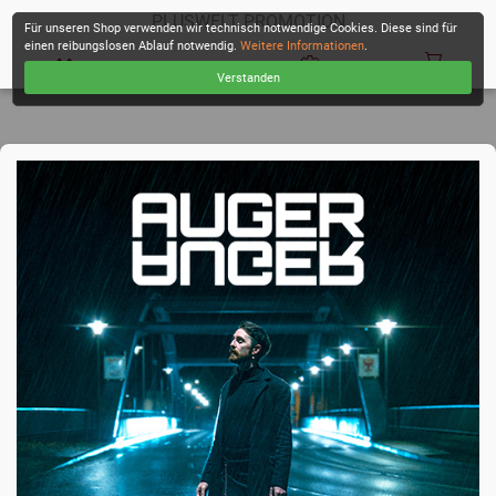
PLUSWELT PROMOTION
Für unseren Shop verwenden wir technisch notwendige Cookies. Diese sind für
einen reibungslosen Ablauf notwendig.
Weitere Informationen
.
Verstanden
KASSE