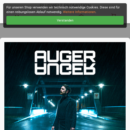
PLUSWELT PROMOTION
Für unseren Shop verwenden wir technisch notwendige Cookies. Diese sind für
einen reibungslosen Ablauf notwendig.
Weitere Informationen
.
Verstanden
KASSE