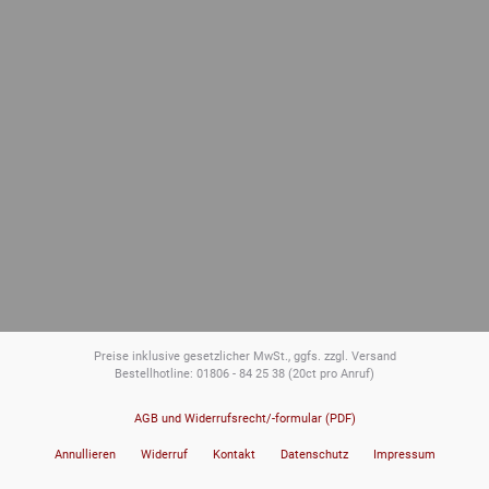
Preise inklusive gesetzlicher MwSt., ggfs. zzgl. Versand
Bestellhotline: 01806 - 84 25 38
(20ct pro Anruf)
AGB und Widerrufsrecht/-formular (PDF)
Annullieren
Widerruf
Kontakt
Datenschutz
Impressum