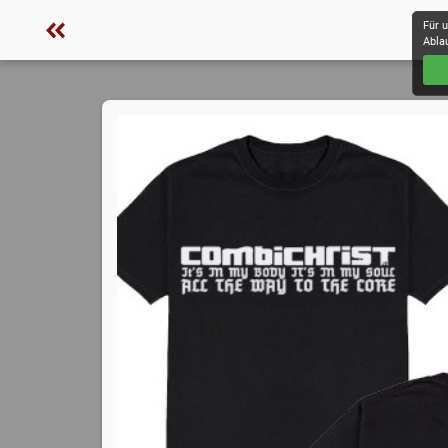
Für 
Abla