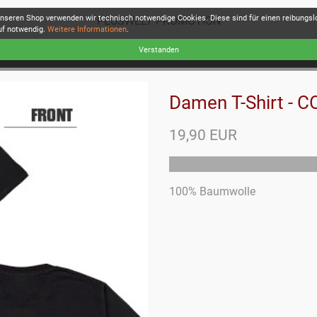
unseren Shop verwenden wir technisch notwendige Cookies. Diese sind für einen reibungs
PLUSWELT PROMOTION
uf notwendig.
Weitere Informationen
.
Verstanden
Damen T-Shirt - C
19,90 EUR
100% Baumwolle