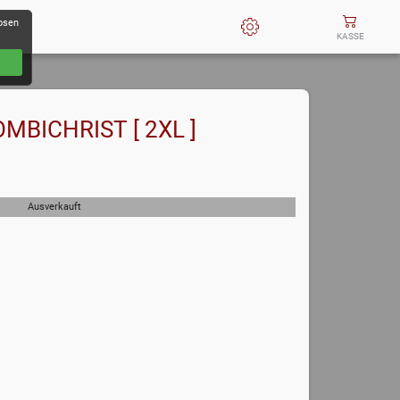
losen
KASSE
OMBICHRIST [ 2XL ]
Ausverkauft