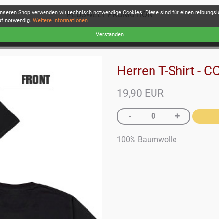
unseren Shop verwenden wir technisch notwendige Cookies. Diese sind für einen reibungs
PLUSWELT PROMOTION
uf notwendig.
Weitere Informationen
.
Verstanden
Herren T-Shirt - 
19,90 EUR
100% Baumwolle