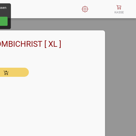
losen
KASSE
COMBICHRIST [ XL ]