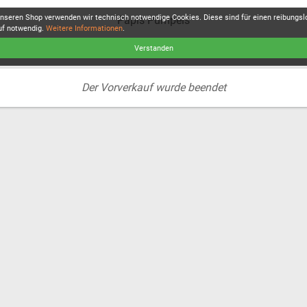
unseren Shop verwenden wir technisch notwendige Cookies. Diese sind für einen reibungs
Papis Pumpels
uf notwendig.
Weitere Informationen
.
Verstanden
Der Vorverkauf wurde beendet