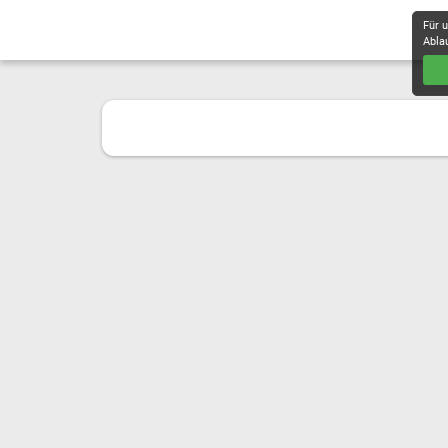
Für 
Abla