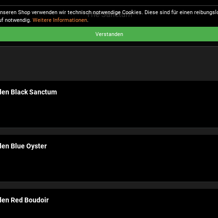
unseren Shop verwenden wir technisch notwendige Cookies. Diese sind für einen reibungs
The Sanctum
uf notwendig.
Weitere Informationen
.
Verstanden
den Black Sanctum
den Blue Oyster
den Red Boudoir