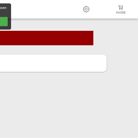
losen
KASSE