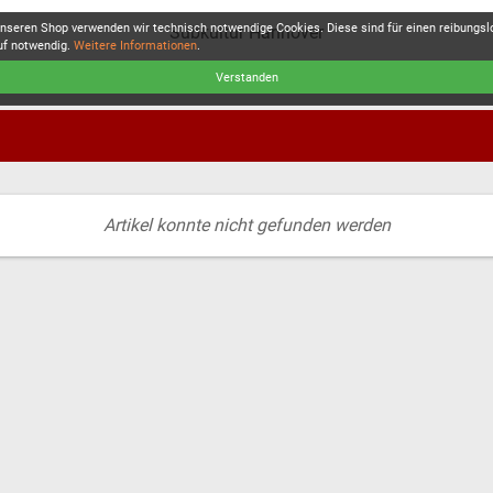
unseren Shop verwenden wir technisch notwendige Cookies. Diese sind für einen reibungs
Subkultur Hannover
uf notwendig.
Weitere Informationen
.
Verstanden
Artikel konnte nicht gefunden werden