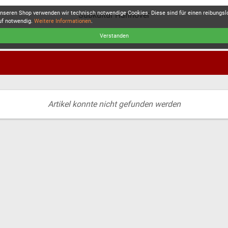
unseren Shop verwenden wir technisch notwendige Cookies. Diese sind für einen reibungs
Subkultur Hannover
uf notwendig.
Weitere Informationen
.
Verstanden
Artikel konnte nicht gefunden werden