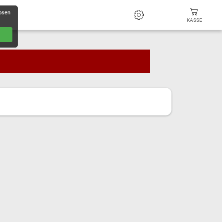
losen
KASSE