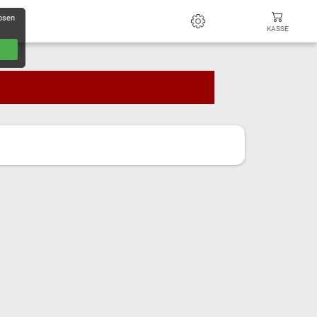
losen
KASSE