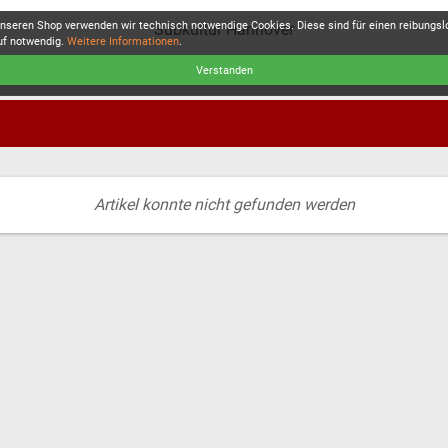
unseren Shop verwenden wir technisch notwendige Cookies. Diese sind für einen reibungs
Subkultur Hannover
uf notwendig.
Weitere Informationen
.
Verstanden
Artikel konnte nicht gefunden werden