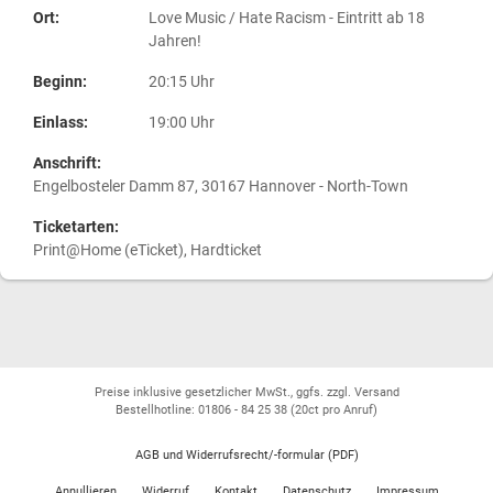
Ort:
Love Music / Hate Racism - Eintritt ab 18
Jahren!
Beginn:
20:15 Uhr
Einlass:
19:00 Uhr
Anschrift:
Engelbosteler Damm 87, 30167 Hannover - North-Town
Ticketarten:
Print@Home (eTicket), Hardticket
Preise inklusive gesetzlicher MwSt., ggfs. zzgl. Versand
Bestellhotline: 01806 - 84 25 38
(20ct pro Anruf)
AGB und Widerrufsrecht/-formular (PDF)
Annullieren
Widerruf
Kontakt
Datenschutz
Impressum