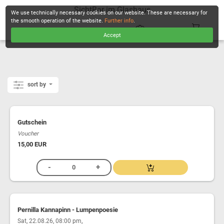
SichtBar im Glashaus
We use technically necessary cookies on our website. These are necessary for
the smooth operation of the website.
Further info
.
Accept
CHECKOUT
sort by
Gutschein
Voucher
15,00 EUR
Pernilla Kannapinn - Lumpenpoesie
,
Sat, 22.08.26, 08:00 pm