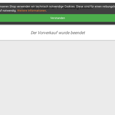
unseren Shop verwenden wir technisch notwendige Cookies. Diese sind für einen reibungs
Abstract Ritual Nr. 1 - Hamburg Edition
uf notwendig.
Weitere Informationen
.
Verstanden
Der Vorverkauf wurde beendet