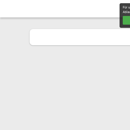
Für 
Abla