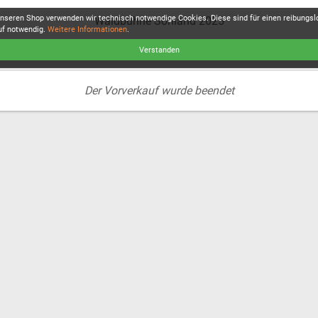
unseren Shop verwenden wir technisch notwendige Cookies. Diese sind für einen reibungs
Waldbühne Sohland 2025
uf notwendig.
Weitere Informationen
.
Verstanden
Der Vorverkauf wurde beendet