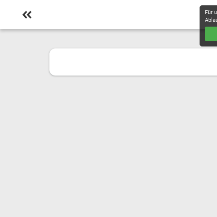
Für 
Abla