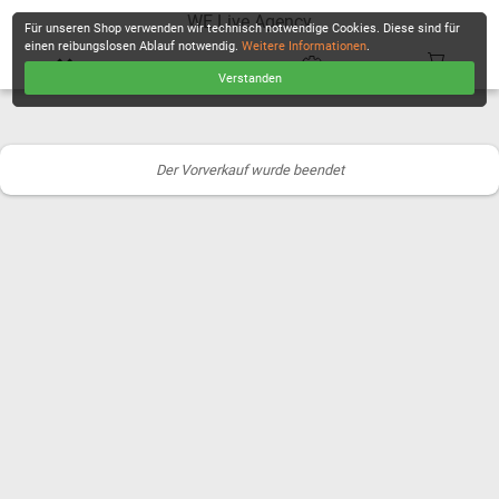
WE Live Agency
Für unseren Shop verwenden wir technisch notwendige Cookies. Diese sind für
einen reibungslosen Ablauf notwendig.
Weitere Informationen
.
Verstanden
KASSE
Der Vorverkauf wurde beendet