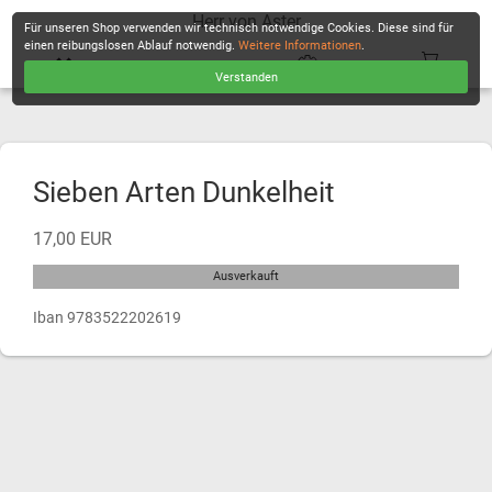
Herr von Aster
Für unseren Shop verwenden wir technisch notwendige Cookies. Diese sind für
einen reibungslosen Ablauf notwendig.
Weitere Informationen
.
Verstanden
KASSE
Sieben Arten Dunkelheit
17,00 EUR
Ausverkauft
Iban 9783522202619