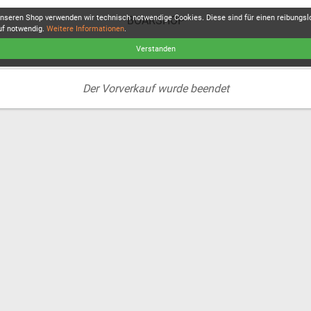
unseren Shop verwenden wir technisch notwendige Cookies. Diese sind für einen reibungs
BOARSHOP
uf notwendig.
Weitere Informationen
.
Verstanden
Der Vorverkauf wurde beendet