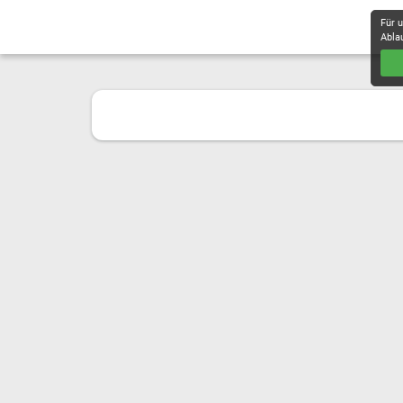
Für 
Abla