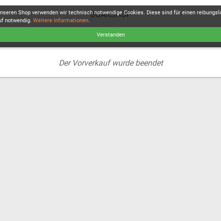
unseren Shop verwenden wir technisch notwendige Cookies. Diese sind für einen reibungs
BOARSHOP
uf notwendig.
Weitere Informationen
.
Verstanden
Der Vorverkauf wurde beendet