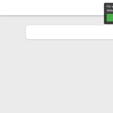
Für 
Abla