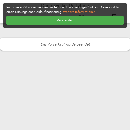
Dannewerker Partytage
Für unseren Shop verwenden wir technisch notwendige Cookies. Diese sind für
einen reibungslosen Ablauf notwendig.
Weitere Informationen
.
Verstanden
KASSE
Der Vorverkauf wurde beendet