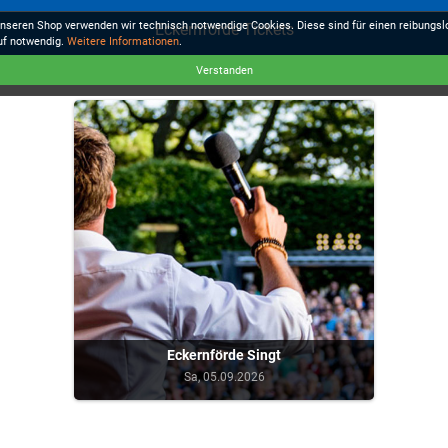
unseren Shop verwenden wir technisch notwendige Cookies. Diese sind für einen reibungs
Eckernförde Tickets
uf notwendig.
Weitere Informationen
.
Verstanden
Eckernförde Singt
Sa, 05.09.2026