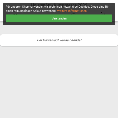
HolstenArt - Kunstmesse 2026
Für unseren Shop verwenden wir technisch notwendige Cookies. Diese sind für
einen reibungslosen Ablauf notwendig.
Weitere Informationen
.
Verstanden
KASSE
Der Vorverkauf wurde beendet