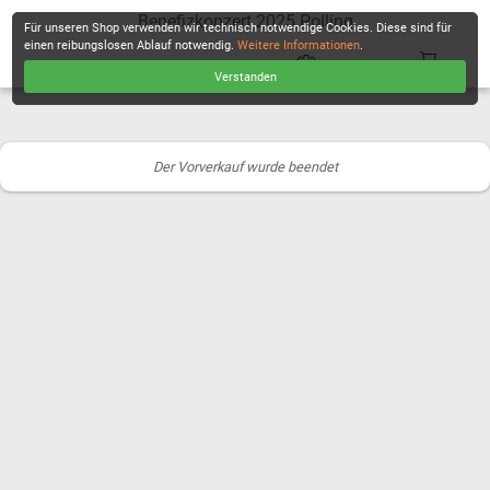
Benefizkonzert 2025 Polling
Für unseren Shop verwenden wir technisch notwendige Cookies. Diese sind für
einen reibungslosen Ablauf notwendig.
Weitere Informationen
.
Verstanden
KASSE
Der Vorverkauf wurde beendet