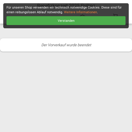
Benefizkonzert 2025 Polling
Für unseren Shop verwenden wir technisch notwendige Cookies. Diese sind für
einen reibungslosen Ablauf notwendig.
Weitere Informationen
.
Verstanden
KASSE
Der Vorverkauf wurde beendet