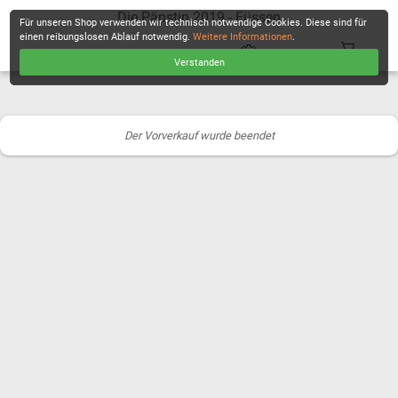
Die Päpstin 2019 - Füssen
Für unseren Shop verwenden wir technisch notwendige Cookies. Diese sind für
einen reibungslosen Ablauf notwendig.
Weitere Informationen
.
Verstanden
KASSE
Der Vorverkauf wurde beendet