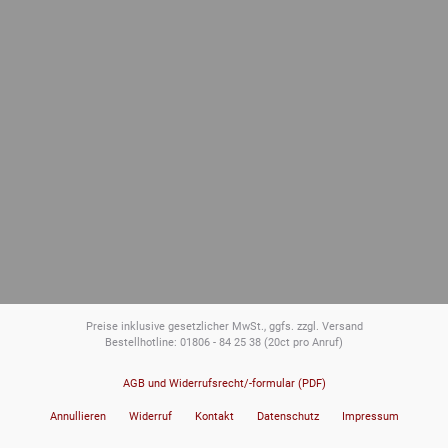
Preise inklusive gesetzlicher MwSt., ggfs. zzgl. Versand
Bestellhotline: 01806 - 84 25 38
(20ct pro Anruf)
AGB und Widerrufsrecht/-formular (PDF)
Annullieren
Widerruf
Kontakt
Datenschutz
Impressum