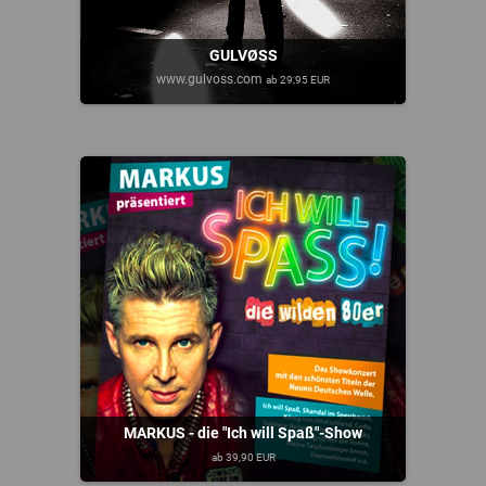
GULVØSS
www.gulvoss.com
ab 29,95 EUR
MARKUS - die "Ich will Spaß"-Show
ab 39,90 EUR