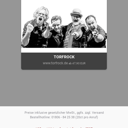
TORFROCK
www.torfrock.de
ab 47,90 EUR
Preise inklusive gesetzlicher MwSt., ggfs. zzgl. Versand
Bestellhotline: 01806 - 84 25 38
(20ct pro Anruf)