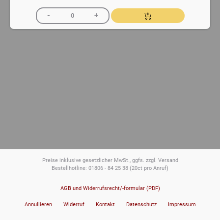
Preise inklusive gesetzlicher MwSt., ggfs. zzgl. Versand
Bestellhotline: 01806 - 84 25 38
(20ct pro Anruf)
AGB und Widerrufsrecht/-formular (PDF)
Annullieren
Widerruf
Kontakt
Datenschutz
Impressum