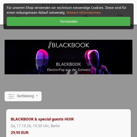
PLUSWELT PROMOTION
Für unseren Shop verwenden wir technisch notwendige Cookies. Diese sind für
einen reibungslosen Ablauf notwendig.
Weitere Informationen
.
Verstanden
KASSE
BLACKBOOK
Electro-Pop aus der Schweiz
Sortierung
BLACKBOOK & special guests HUIR
,
Sa, 17.10.26, 19:30 Uhr
Berlin
29,95 EUR