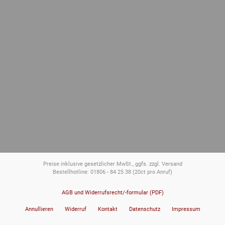
Preise inklusive gesetzlicher MwSt., ggfs. zzgl. Versand
Bestellhotline: 01806 - 84 25 38
(20ct pro Anruf)
AGB und Widerrufsrecht/-formular (PDF)
Annullieren
Widerruf
Kontakt
Datenschutz
Impressum