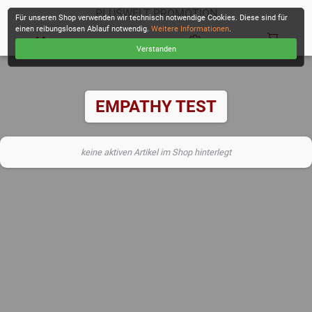
PLUSWELT PROMOTION
Für unseren Shop verwenden wir technisch notwendige Cookies. Diese sind für
einen reibungslosen Ablauf notwendig.
Weitere Informationen
.
Verstanden
KASSE
EMPATHY TEST
keine aktiven Artikel im Shop hinterlegt