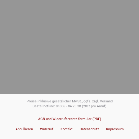
Preise inklusive gesetzlicher MwSt., ggfs. zzgl. Versand
Bestellhotline: 01806 - 84 25 38
(20ct pro Anruf)
AGB und Widerrufsrecht/-formular (PDF)
Annullieren
Widerruf
Kontakt
Datenschutz
Impressum