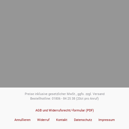
Preise inklusive gesetzlicher MwSt., ggfs. zzgl. Versand
Bestellhotline: 01806 - 84 25 38
(20ct pro Anruf)
AGB und Widerrufsrecht/-formular (PDF)
Annullieren
Widerruf
Kontakt
Datenschutz
Impressum