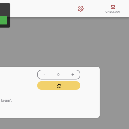
CHECKOUT
brenn‘",