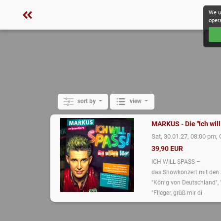
We u
oper
sort by
view
MARKUS - Die "Ich wil
,
Sat, 30.01.27, 08:00 pm
39,90 EUR
ICH WILL SPASS –
das Showkonzert mit den s
"König von Deutschland", 
"Flieger, grüß mir di