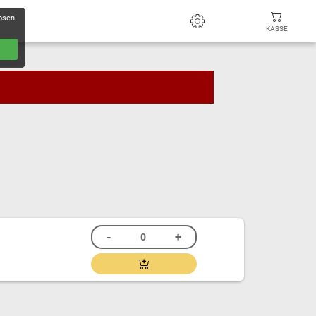
losen
KASSE