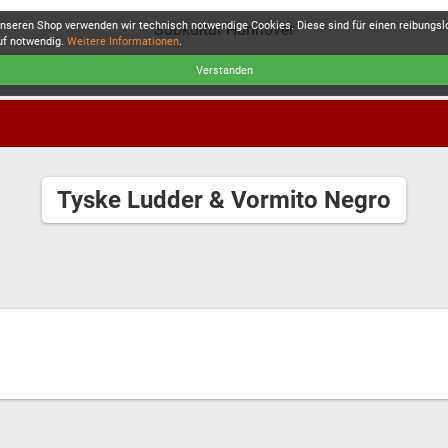
unseren Shop verwenden wir technisch notwendige Cookies. Diese sind für einen reibungs
Subkultur Hannover
uf notwendig.
Weitere Informationen
.
Verstanden
Tyske Ludder & Vormito Negro