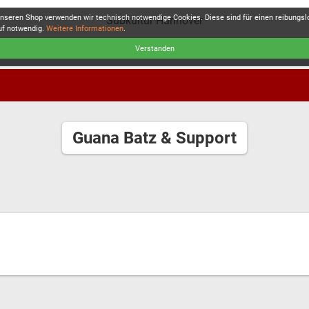
unseren Shop verwenden wir technisch notwendige Cookies. Diese sind für einen reibungs
Subkultur Hannover
uf notwendig.
Weitere Informationen
.
Verstanden
Guana Batz & Support