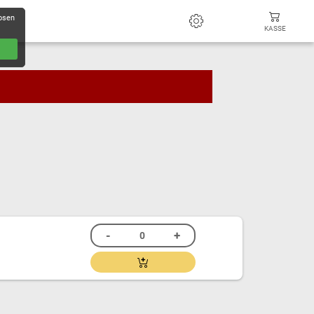
losen
KASSE