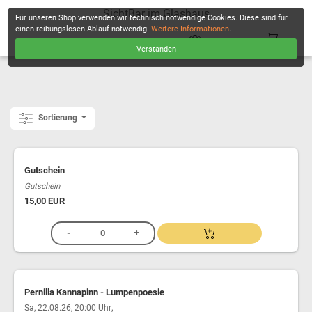
SichtBar im Glashaus
Für unseren Shop verwenden wir technisch notwendige Cookies. Diese sind für
einen reibungslosen Ablauf notwendig.
Weitere Informationen
.
Verstanden
KASSE
Sortierung
Gutschein
Gutschein
15,00 EUR
Pernilla Kannapinn - Lumpenpoesie
,
Sa, 22.08.26, 20:00 Uhr